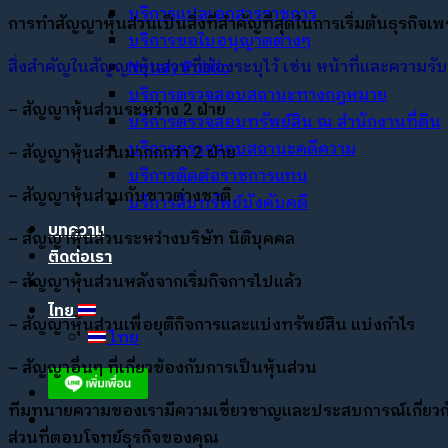
บริการแปลเอกสารราชการ
การทำสัญญาหุ้นส่วนเป็นสิ่งที่สำคัญที่สุดในการเริ่มต้นธุรก
บริการขอใบอนุญาตต่างๆ
สิ่งสำคัญในสัญญาหุ้นส่วนที่ต้องระบุไว้ เช่น หน้าที่และคว
Notary Public
บริการตรวจสอบสถานะทางกฎหมาย
–
สัญญาหุ้นส่วนระหว่าง
2
ฝ่าย
บริการตรวจสอบทรัพย์สิน ณ สำนักงานที่ดิน
บริการตรวจสอบสถานะคดีความ
–
สัญญาหุ้นส่วนมากกกว่า
2
ฝ่าย
บริการติดต่อราชการแทน
–
สัญญาหุ้นส่วนกับชาวต่างชาติ
บริการสืบทรัพย์บังคับคดี
บทความ
–
สัญญาหุ้นส่วนระหว่างบริษัท นิติบุคคล
ติดต่อเรา
–
สัญญาหุ้นส่วนหลังจากเริ่มกิจการไปแล้ว
ไทย
–
สัญญาหุ้นส่วนเพื่อยุติกิจการและแบ่งทรัพย์สิน แบ่งกำไร
ไทย
–
สัญญาอื่นๆ ที่เกี่ยวข้องกับการเป็นหุ้นส่วน
ทีมทนายความของเรามีความเชี่ยวชาญและประสบการณ์เกี่ยวก
ส่วนที่ตอบโจทย์ธุรกิจของคุณ