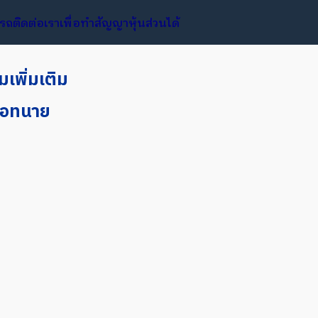
ารถติดต่อเราเพื่อทำสัญญาหุ้นส่วนได้
เพิ่มเติม
่อทนาย