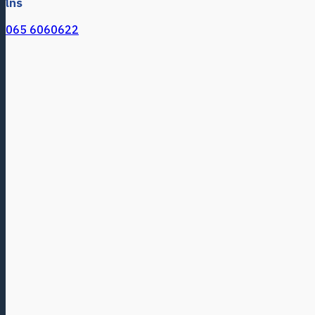
โทร
065 6060622