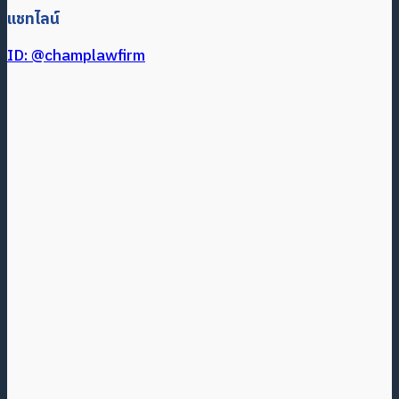
แชทไลน์
ID: @champlawfirm