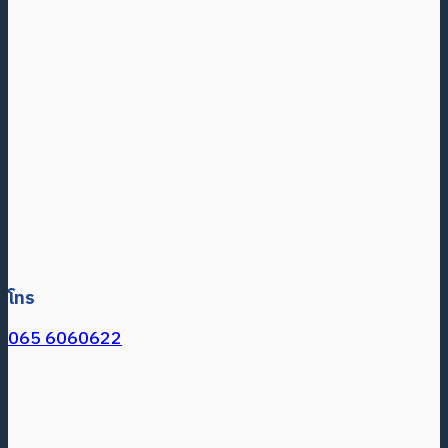
โทร
065 6060622