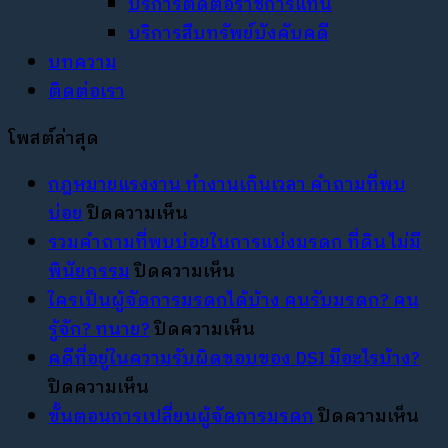
บริการติดต่อราชการแทน
บริการสืบทรัพย์บังคับคดี
บทความ
ติดต่อเรา
โพสต์ล่าสุด
กฎหมายแรงงาน ทำงานเกินเวลา คำถามที่พบ
บน
บ่อย
ปิดความเห็น
กฎหมาย
รวมคำถามที่พบบ่อยในการแบ่งมรดก ที่ดิน ไม่มี
แรงงาน
บน
พินัยกรรม
ปิดความเห็น
ทำงาน
รวม
ใครเป็นผู้จัดการมรดกได้บ้าง คนรับมรดก? คน
เกิน
คำถาม
บน
รู้จัก? ทนาย?
ปิดความเห็น
เวลา
ที่
ใคร
คดีที่อยู่ในความรับผิดชอบของ DSI มีอะไรบ้าง?
บน
คำถาม
พบ
เป็น
ปิดความเห็น
คดี
ที่
บ่อย
ผู้
บน
ขั้นตอนการเปลี่ยนผู้จัดการมรดก
ปิดความเห็น
ที่
พบ
ใน
จัดการ
ขั้น