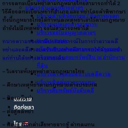
การจดทะเบียนหย่าตามกฎหมายไทยสามารถทำได้
2
บริการด้านกฎหมายต่างๆ
วิธีคื
อจดทะเบียนหย่าที่อำเภอ และ หย่าโดยคำพิพากษา
บริการด้านพินัยกรรม / จัดการมรดก
ทั้งนี้กฎหมายไทยได้กำหนดเหตุหย่าเอาไว้ตามกฎหมาย
บริการแปลเอกสารราชการ
ถ้ายังไม่มีเหตุหย่า จะไม่สามารถหย่าได้
บริการขอใบอนุญาตต่างๆ
Notary Public
ทนายความของเรามีประสบการณ์ในการว่าความคดี
บริการตรวจสอบสถานะทางกฎหมาย
หย่าและคดีครอบครัวเป็นอย่างดีสามารถให้คำแนะนำ
บริการตรวจสอบทรัพย์สิน ณ สำนักงาน
แก่ท่านได้อย่างตรงประเด็น
ที่ดิน
–
วิเคราะห์เหตุหย่าตามกฎหมายไทย
บริการตรวจสอบสถานะคดีความ
บริการติดต่อราชการแทน
–
ศึกษาเหตุหย่าตามกฎหมายต่างประเทศ
บริการสืบทรัพย์บังคับคดี
–
ฟ้องคดีหย่า
บทความ
ติดต่อเรา
–
ต่อสู้คดีหย่า
ไทย
–
ฟ้องชู้ เรียกค่าเสียหายจากชู้ ค่าทดแทน