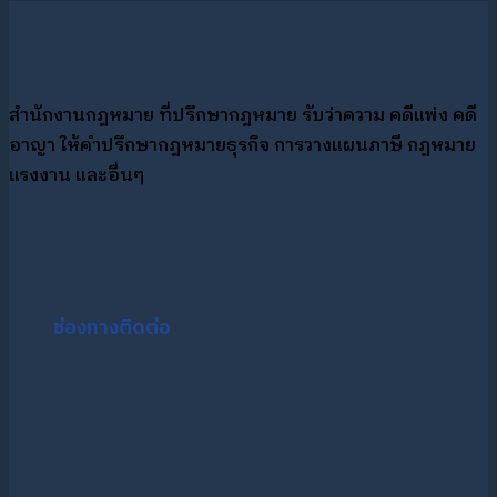
อยู่
บ่อย
การ
มรดก
ตอ
ใน
แบ่ง
ได้
กา
ความ
มรดก
บ้าง
เปล
สำนักงานกฎหมาย ที่ปรึกษากฎหมาย รับว่าความ คดีแพ่ง คดี
รับ
ที่ดิน
คน
ผู้
อาญา ให้คำปรึกษากฎหมายธุรกิจ การวางแผนภาษี กฎหมาย
ผิด
ไม่มี
รับ
จัด
แรงงาน และอื่นๆ
ชอบ
พินัยกรรม
มรดก?
มร
ของ
คน
DSI
รู้จัก?
มี
ทนาย?
อะไร
ช่องทางติดต่อ
บ้าง?