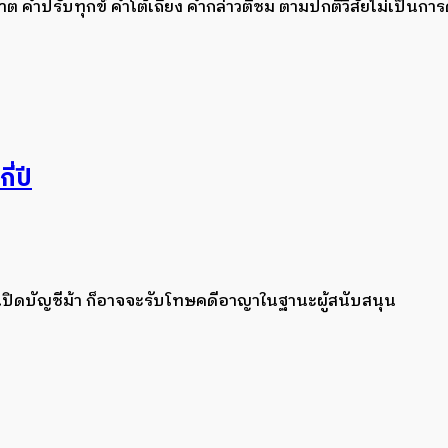
คำปรับทุกข์ คำโต้เถียง คำกล่าวติชม ตามปกติวิสัยไม่เป็นการด
ี่ปี
ับเปิดบัญชีม้า ก็อาจจะรับโทษคดีอาญาในฐานะผู้สนับสนุน