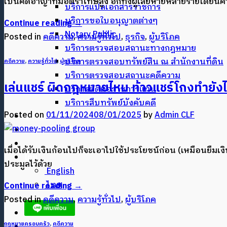
เป็นคดีอาญาที่มีอัตราโทษสูง อีกทั้งผู้เสียหายหลายรายได้ย
บริการแปลเอกสารราชการ
บริการขอใบอนุญาตต่างๆ
Continue reading
→
Notary Public
Posted in
คดีความ
,
ความรู้ทั่วไป
,
ธุรกิจ
,
ผู้บริโภค
บริการตรวจสอบสถานะทางกฎหมาย
บริการตรวจสอบทรัพย์สิน ณ สำนักงานที่ดิน
คดีความ
,
ความรู้ทั่วไป
,
ผู้บริโภค
บริการตรวจสอบสถานะคดีความ
เล่นแชร์ ผิดกฎหมายไหม ท้าวแชร์โกงทำยังไ
บริการติดต่อราชการแทน
บริการสืบทรัพย์บังคับคดี
Posted on
01/11/2024
08/01/2025
by
Admin CLF
บทความ
ติดต่อเรา
เมื่อได้รับเงินก้อนไปก็จะเอาไปใช้ประโยชน์ก่อน (เหมือนยืม
ไทย
ประมูลไว้ด้วย
English
ไทย
Continue reading
→
Posted in
คดีความ
,
ความรู้ทั่วไป
,
ผู้บริโภค
กฎหมายครอบครัว
,
คดีความ