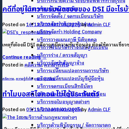
บริการทนายความ ระงับข้อพิพาททางธุรกิจ
คดีที่อยู่ในความรับผิดชอบของ DSI มีอะไรบ
บริการด้านกฎหมายธุรกิจ
บริการจัดตั้ง / จดทะเบียนบริษัท
บริการจัดทำสัญญาหุ้นส่วน
Posted on
16/12/2024
31/01/2025
by
Admin CLF
บริการจัดทำ Holding Company
บริการวางแผนภาษี นิติบุคคล
เหตุที่ต้องมี DSI คดีอาญามีความซับซ้อนสูง ต้องใช้ความเชี
บริการฟื้นบริษัทร้างกลับสู่ทะเบียน
บริการร่าง / ตรวจสัญญา
Continue reading
→
บริการจัดทำสัญญาจ้าง
Posted in
คดีความ
,
ความรู้ทั่วไป
บริการเปลี่ยนแปลงกรรมการบริษัท
บริการเปลี่ยนแปลงบัญชีผู้ถือหุ้น
คดีความ
,
ความรู้ทั่วไป
,
ธุรกิจ
,
ผู้บริโภค
บริการจดทะเบียนสิทธิบัตร
ทำไมบอสดิไอคอน ไม่ได้ประกันตัว
บริการจัดทำบัญชี / ภาษีรายเดือน
บริการขอใบอนุญาตต่างๆ
Posted on
05/11/2024
08/01/2025
by
Admin CLF
บริการตรวจสอบธุรกิจ
บริการด้านกฎหมายต่างๆ
บริการด้านพินัยกรรม / จัดการมรดก