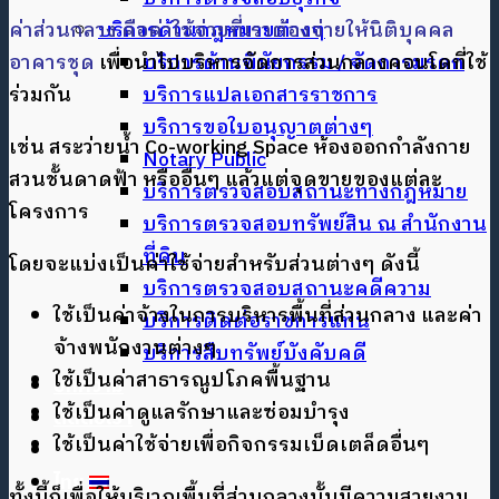
บริการด้านกฎหมายต่างๆ
ค่าส่วนกลาง คือค่าใช้จ่ายที่เราต้องจ่ายให้นิติบุคคล
บริการด้านพินัยกรรม / จัดการมรดก
อาคารชุด
เพื่อนำไปบริหารจัดการส่วนกลางคอนโดที่ใช้
บริการแปลเอกสารราชการ
ร่วมกัน
บริการขอใบอนุญาตต่างๆ
เช่น สระว่ายน้ำ Co-working Space ห้องออกกำลังกาย
Notary Public
สวนชั้นดาดฟ้า หรืออื่นๆ แล้วแต่จุดขายของแต่ละ
บริการตรวจสอบสถานะทางกฎหมาย
โครงการ
บริการตรวจสอบทรัพย์สิน ณ สำนักงาน
ที่ดิน
โดยจะแบ่งเป็นค่าใช้จ่ายสำหรับส่วนต่างๆ ดังนี้
บริการตรวจสอบสถานะคดีความ
ใช้เป็นค่าจ้างในการบริหารพื้นที่ส่วนกลาง และค่า
บริการติดต่อราชการแทน
จ้างพนักงานต่างๆ
บริการสืบทรัพย์บังคับคดี
ใช้เป็นค่าสาธารณูปโภคพื้นฐาน
บทความ
ใช้เป็นค่าดูแลรักษาและซ่อมบำรุง
ติดต่อเรา
ใช้เป็นค่าใช้จ่ายเพื่อกิจกรรมเบ็ดเตล็ดอื่นๆ
ไทย
ทั้งนี้ก็เพื่อให้บริเวณพื้นที่ส่วนกลางนั้นมีความสวยงาม