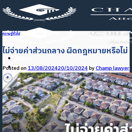
ข้าม
ไป
ยัง
เนื้อหา
ความรู้ทั่วไป
ไม่จ่ายค่าส่วนกลาง ผิดกฎหมายหรือไม่
หน้าแรก
บริการ
Posted on
13/08/2024
20/10/2024
by
Champ lawyer
บริการคดีความ
บริการทนายความ คดีอาญา
บริการทนายความ คดีหย่า
บริการทนายความ คดีมรดก
บริการทนายความ คดีอำนาจปกครอง
บุตร
บริการทนายความ คดีแรงงาน