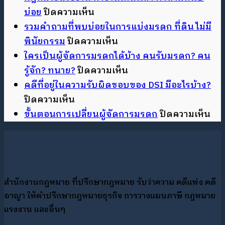
บน
บ่อย
ปิดความเห็น
กฎหมาย
รวมคำถามที่พบบ่อยในการแบ่งมรดก ที่ดิน ไม่มี
แรงงาน
บน
พินัยกรรม
ปิดความเห็น
ทำงาน
รวม
ใครเป็นผู้จัดการมรดกได้บ้าง คนรับมรดก? คน
เกิน
คำถาม
บน
รู้จัก? ทนาย?
ปิดความเห็น
เวลา
ที่
ใคร
คดีที่อยู่ในความรับผิดชอบของ DSI มีอะไรบ้าง?
บน
คำถาม
พบ
เป็น
ปิดความเห็น
คดี
ที่
บ่อย
ผู้
บน
ขั้นตอนการเปลี่ยนผู้จัดการมรดก
ปิดความเห็น
ที่
พบ
ใน
จัดการ
ขั้น
อยู่
บ่อย
การ
มรดก
ตอ
ใน
แบ่ง
ได้
กา
ความ
มรดก
บ้าง
เปล
สำนักงานกฎหมาย ที่ปรึกษากฎหมาย รับว่าความ คดีแพ่ง คดี
รับ
ที่ดิน
คน
ผู้
อาญา ให้คำปรึกษากฎหมายธุรกิจ การวางแผนภาษี กฎหมาย
ผิด
ไม่มี
รับ
จัด
แรงงาน และอื่นๆ
ชอบ
พินัยกรรม
มรดก?
มร