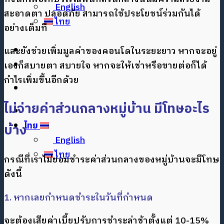
English
สะอาดตา ปลอดภัย สามารถใช้ประโยชน์ร่วมกันได้
ไทย
อย่างเต็มที่
และยังช่วยเพิ่มมูลค่าของคอนโดในระยะยาว หากจะอยู่
เองก็สบายตา สบายใจ หากจะให้เช่าหรือขายต่อก็ได้
กำไรเพิ่มขึ้นอีกด้วย
ไม่จ่ายค่าส่วนกลางหมู่บ้าน มีโทษอะไร
ไทย
บ้าง
English
ไทย
กรณีที่เราไม่ยอมชำระค่าส่วนกลางของหมู่บ้านจะมีโทษ
ดังนี้
1. หากเลยกำหนดชำระในวันที่กำหนด
จะต้องเสียค่าเบี้ยปรับการชำระล่าช้าตั้งแต่ 10-15%