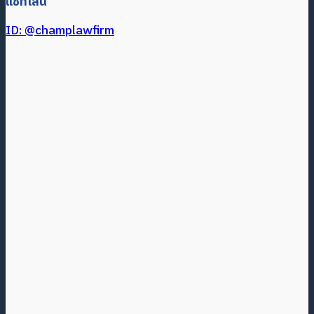
แชทไลน์
ID: @champlawfirm