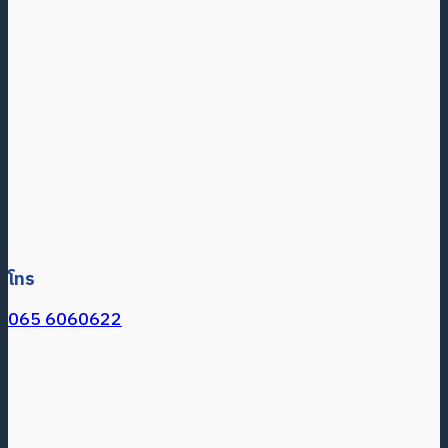
โทร
065 6060622