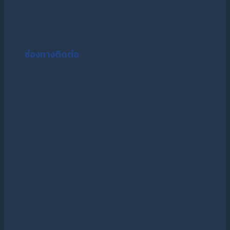
ของ
คน
DSI
รู้จัก?
มี
ทนาย?
อะไร
ช่องทางติดต่อ
บ้าง?