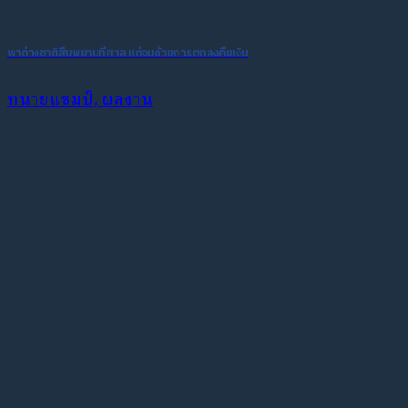
พาต่างชาติสืบพยานที่ศาล แต่จบด้วยการตกลงคืนเงิน
ทนายแชมป์, ผลงาน