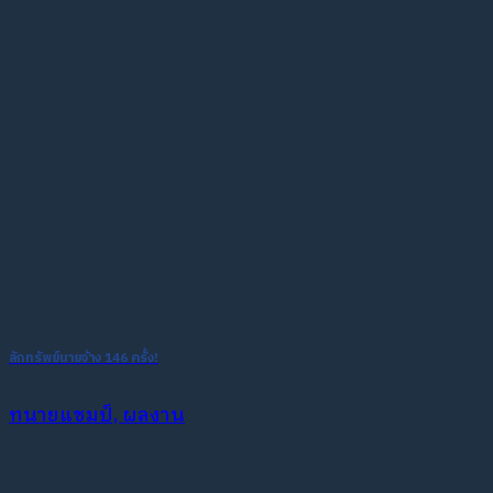
ลักทรัพย์นายจ้าง 146 ครั้ง!
ทนายแชมป์, ผลงาน