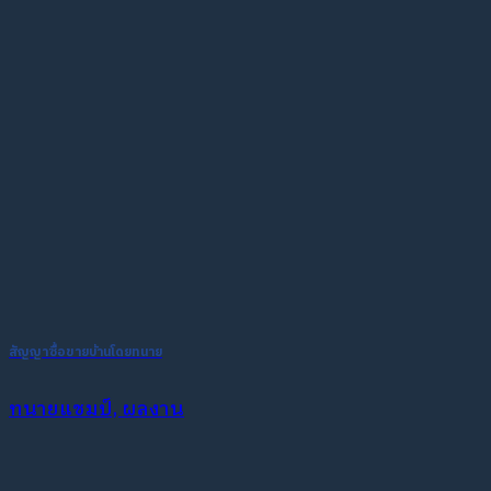
สัญญาซื้อขายบ้านโดยทนาย
ทนายแชมป์, ผลงาน