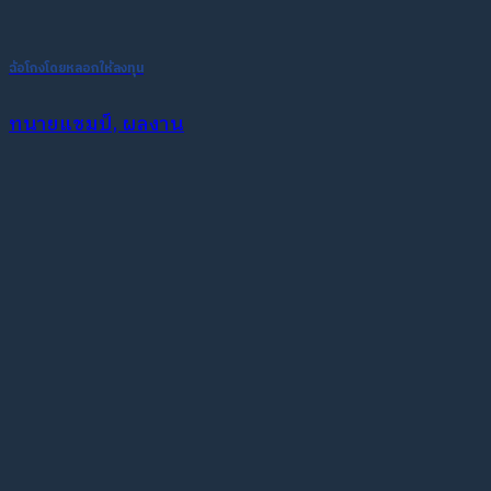
ฉ้อโกงโดยหลอกให้ลงทุน
ทนายแชมป์, ผลงาน