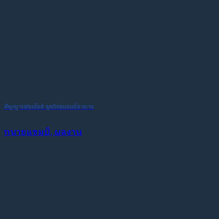
สัญญาเฟรนไชส์ ธุรกิจแบรนด์อาหาร
ทนายแชมป์, ผลงาน