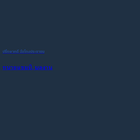
ปรึกษาคดี ฉ้อโกงประชาชน
ทนายแชมป์, ผลงาน