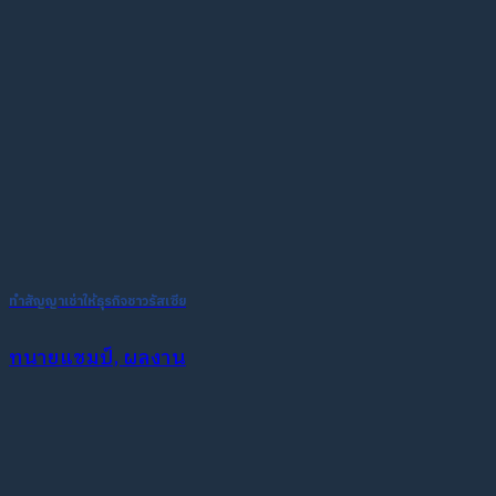
ทำสัญญาเช่าให้ธุรกิจชาวรัสเซีย
ทนายแชมป์, ผลงาน