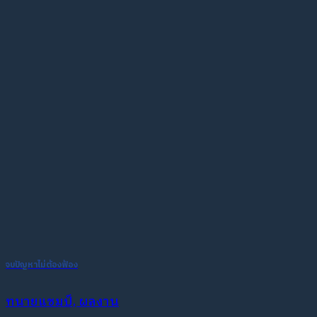
จบปัญหาไม่ต้องฟ้อง
ทนายแชมป์, ผลงาน