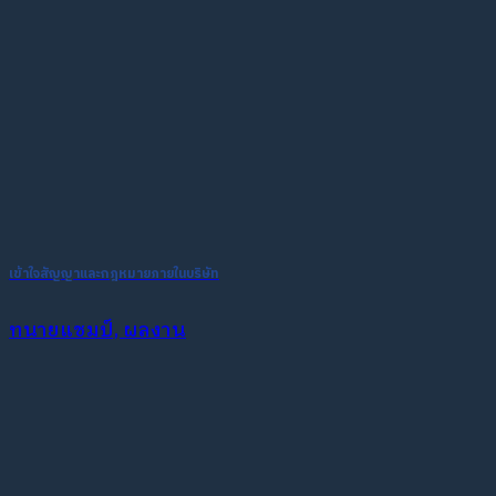
เข้าใจสัญญาและกฎหมายภายในบริษัท
ทนายแชมป์, ผลงาน