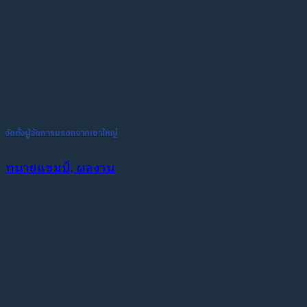
จัดตั้งผู้จัดการมรดกจากเขาใหญ่
ทนายแชมป์, ผลงาน