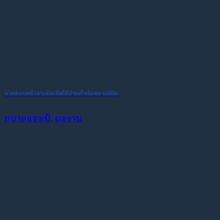
พาครอบครัวชาวรัสเซียให้ปากคำต่อสถานพินิจ
ทนายแชมป์, ผลงาน