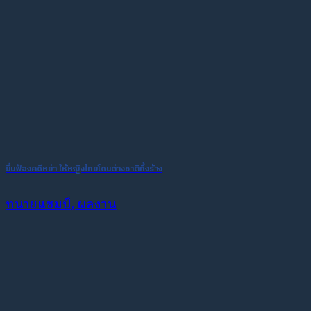
ยื่นฟ้องคดีหย่า ให้หญิงไทยโดนต่างชาติทิ้งร้าง
ทนายแชมป์, ผลงาน