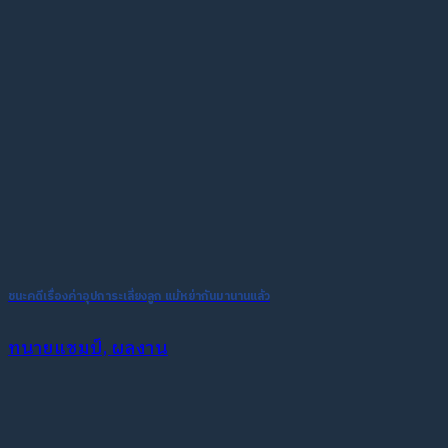
ชนะคดีเรื่องค่าอุปการะเลี่ยงลูก แม้หย่ากันมานานแล้ว
ทนายแชมป์, ผลงาน