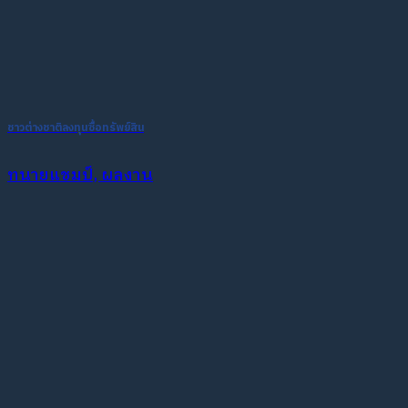
ชาวต่างชาติลงทุนซื้อทรัพย์สิน
ทนายแชมป์, ผลงาน