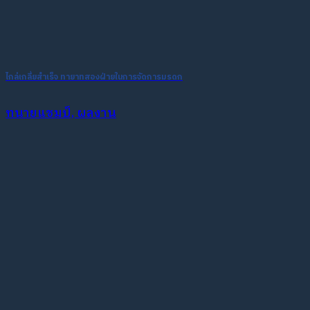
ไกล่เกลี่ยสำเร็จ ทายาทสองฝ่ายในการจัดการมรดก
ทนายแชมป์, ผลงาน