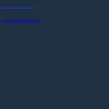
ทำพินัยกรรมให้ชาวต่างชาติ
ทนายแชมป์, ผลงาน