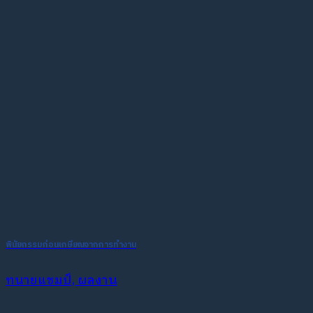
พินัยกรรมก่อนเกษียณจากการทำงาน
ทนายแชมป์, ผลงาน