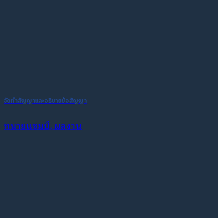
จัดทำสัญญาและอธิบายข้อสัญญา
ทนายแชมป์, ผลงาน