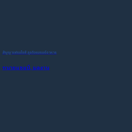
สัญญาเฟรนไชส์ ธุรกิจแบรนด์อาหาร
ทนายแชมป์, ผลงาน