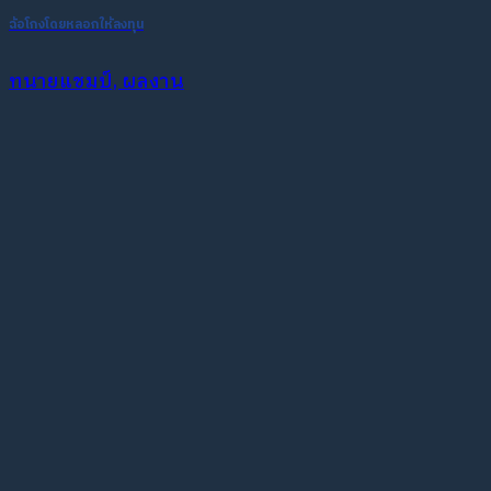
ฉ้อโกงโดยหลอกให้ลงทุน
ทนายแชมป์, ผลงาน