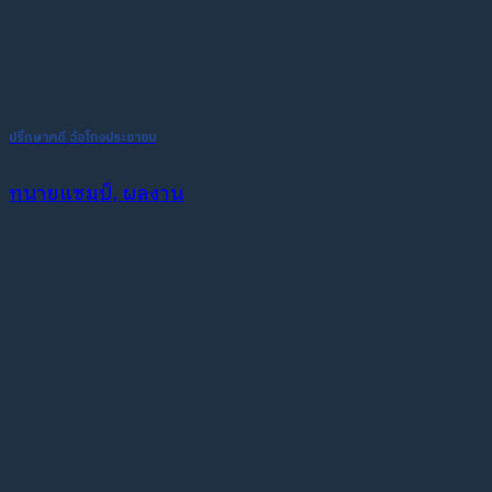
ปรึกษาคดี ฉ้อโกงประชาชน
ทนายแชมป์, ผลงาน