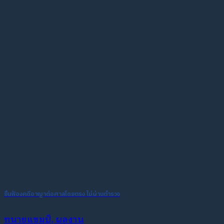
ยื่นฟ้องคดีอาญาต่อศาลโดยตรง ไม่ผ่านตำรวจ
ทนายแชมป์, ผลงาน