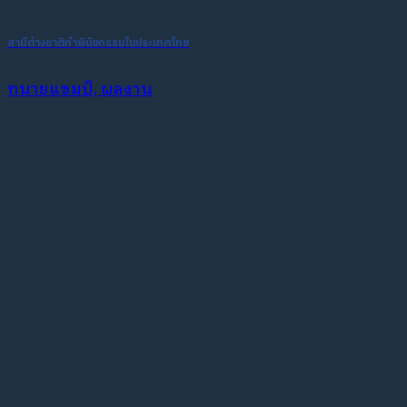
สามีต่างชาติทำพินัยกรรมในประเทศไทย
ทนายแชมป์, ผลงาน