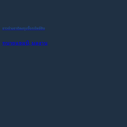
ชาวต่างชาติลงทุนซื้อทรัพย์สิน
ทนายแชมป์, ผลงาน