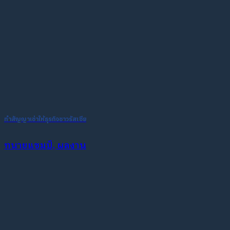
ทำสัญญาเช่าให้ธุรกิจชาวรัสเซีย
ทนายแชมป์, ผลงาน