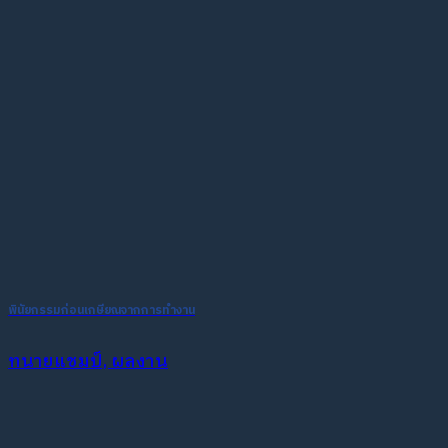
พินัยกรรมก่อนเกษียณจากการทำงาน
ทนายแชมป์, ผลงาน