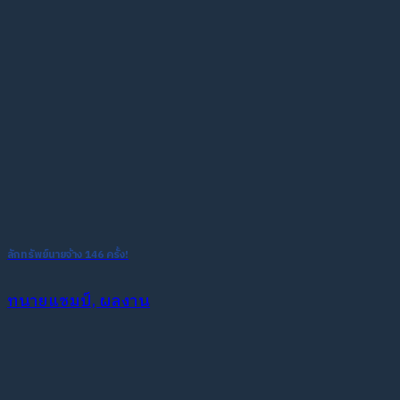
ลักทรัพย์นายจ้าง 146 ครั้ง!
ทนายแชมป์, ผลงาน