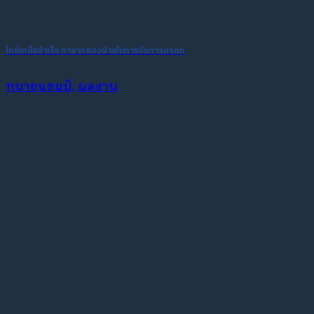
ไกล่เกลี่ยสำเร็จ ทายาทสองฝ่ายในการจัดการมรดก
ทนายแชมป์, ผลงาน