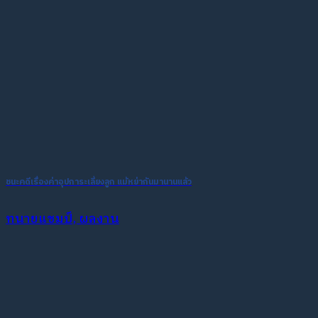
ชนะคดีเรื่องค่าอุปการะเลี่ยงลูก แม้หย่ากันมานานแล้ว
ทนายแชมป์, ผลงาน