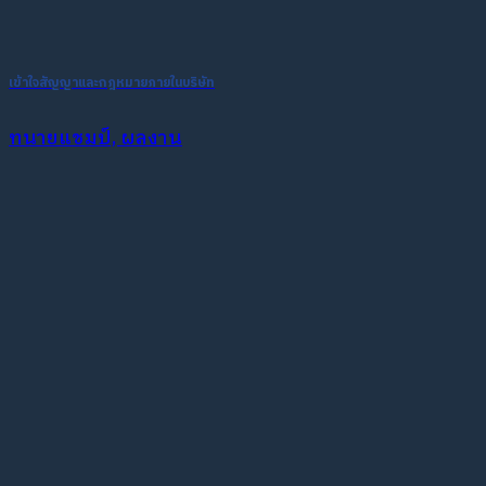
เข้าใจสัญญาและกฎหมายภายในบริษัท
ทนายแชมป์, ผลงาน