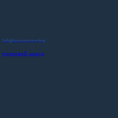
จัดตั้งผู้จัดการมรดกจากเขาใหญ่
ทนายแชมป์, ผลงาน