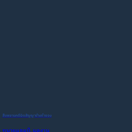
สืบพยานคดีผิดสัญญาจ้างทำของ
ทนายแชมป์, ผลงาน