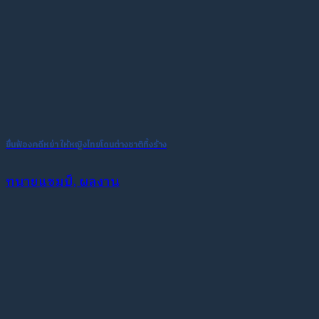
ยื่นฟ้องคดีหย่า ให้หญิงไทยโดนต่างชาติทิ้งร้าง
ทนายแชมป์, ผลงาน