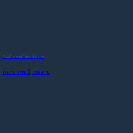
ทำพินัยกรรมให้ชาวต่างชาติ
ทนายแชมป์, ผลงาน