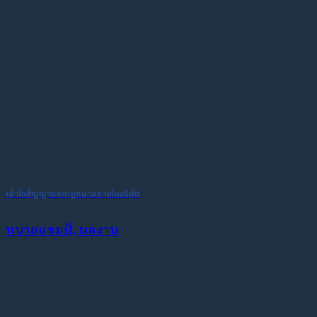
เข้าใจสัญญาและกฎหมายภายในบริษัท
ทนายแชมป์, ผลงาน