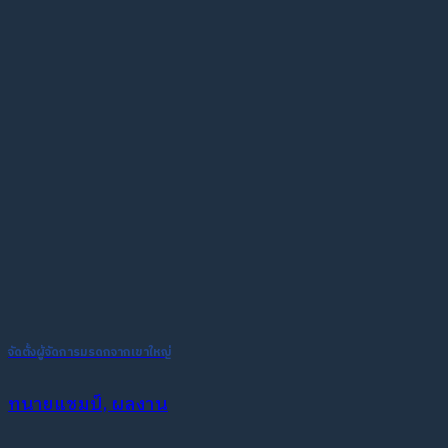
จัดตั้งผู้จัดการมรดกจากเขาใหญ่
ทนายแชมป์, ผลงาน