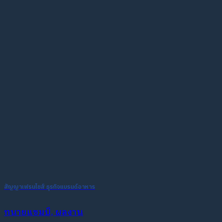
สัญญาเฟรนไชส์ ธุรกิจแบรนด์อาหาร
ทนายแชมป์, ผลงาน