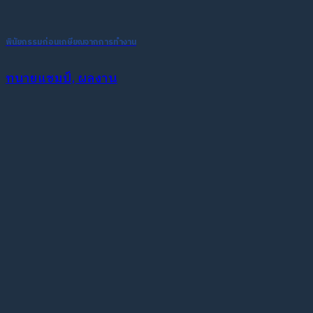
พินัยกรรมก่อนเกษียณจากการทำงาน
ทนายแชมป์, ผลงาน