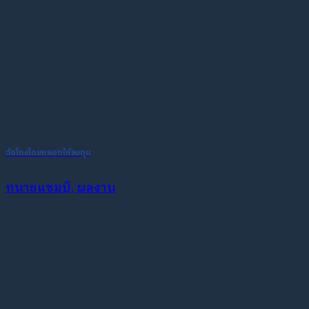
ฉ้อโกงโดยหลอกให้ลงทุน
ทนายแชมป์, ผลงาน