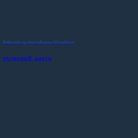
ยื่นฟ้องคดีอาญาต่อศาลโดยตรง ไม่ผ่านตำรวจ
ทนายแชมป์, ผลงาน