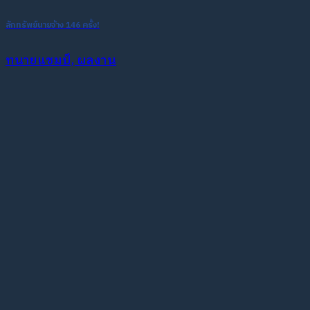
ลักทรัพย์นายจ้าง 146 ครั้ง!
ทนายแชมป์, ผลงาน