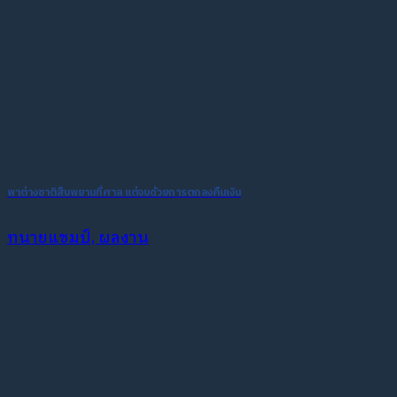
พาต่างชาติสืบพยานที่ศาล แต่จบด้วยการตกลงคืนเงิน
ทนายแชมป์, ผลงาน