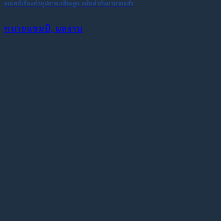
ชนะคดีเรื่องค่าอุปการะเลี่ยงลูก แม้หย่ากันมานานแล้ว
ทนายแชมป์, ผลงาน