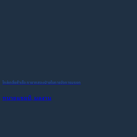
ไกล่เกลี่ยสำเร็จ ทายาทสองฝ่ายในการจัดการมรดก
ทนายแชมป์, ผลงาน