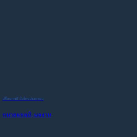
ปรึกษาคดี ฉ้อโกงประชาชน
ทนายแชมป์, ผลงาน