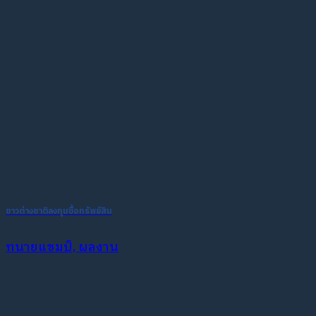
ชาวต่างชาติลงทุนซื้อทรัพย์สิน
ทนายแชมป์, ผลงาน