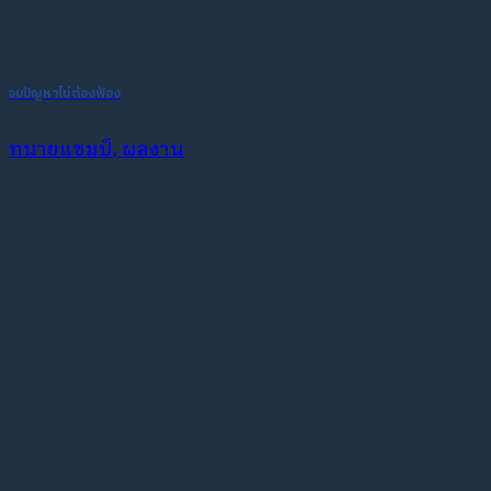
จบปัญหาไม่ต้องฟ้อง
ทนายแชมป์, ผลงาน