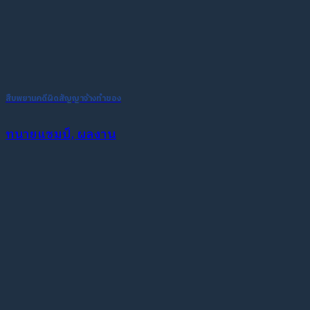
สืบพยานคดีผิดสัญญาจ้างทำของ
ทนายแชมป์, ผลงาน