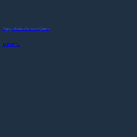
สัญญาตัวแทนถือครองหุ้นแทน
ผลงาน