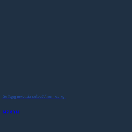
ผิดสัญญาแพ่งแต่อาจต้องรับโทษทางอาญา
ผลงาน