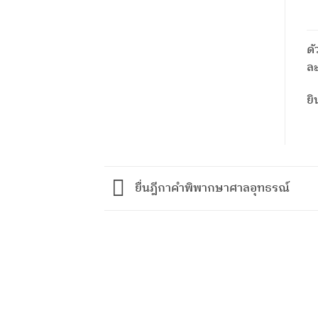
ด้
ล
ย
ยื่นฎีกาคำพิพากษาศาลอุทธรณ์