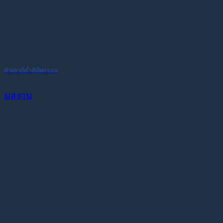
ต่างชาติทำพินัยกรรม
ผลงาน