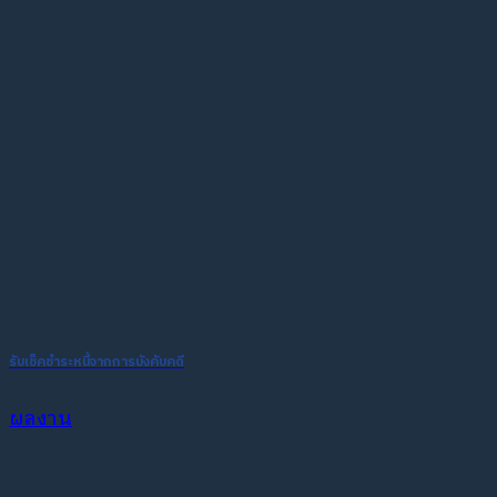
รับเช็คชำระหนี้จากการบังคับคดี
ผลงาน