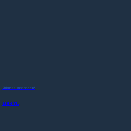
พินัยกรรมชาวต่างชาติ
ผลงาน